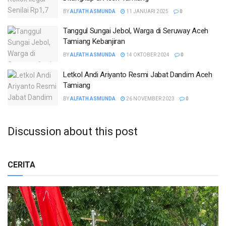
BY
ALFATH ASMUNDA
11 JANUARI 2025
0
Tanggul Sungai Jebol, Warga di Seruway Aceh
Tamiang Kebanjiran
BY
ALFATH ASMUNDA
14 OKTOBER 2024
0
Letkol Andi Ariyanto Resmi Jabat Dandim Aceh
Tamiang
BY
ALFATH ASMUNDA
26 NOVEMBER 2023
0
Discussion about this post
CERITA