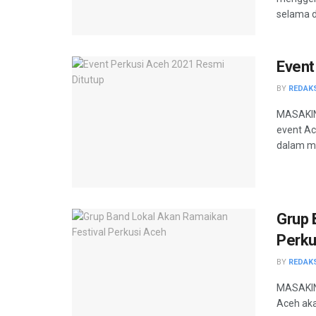
selama du
Event
BY
REDAK
MASAKINI
event Ac
dalam me
Grup 
Perku
BY
REDAK
MASAKINI
Aceh aka