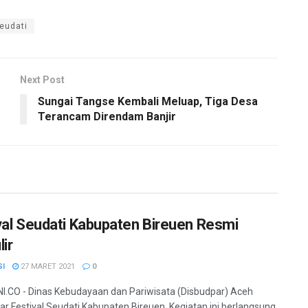
eudati
Next Post
Sungai Tangse Kembali Meluap, Tiga Desa
Terancam Direndam Banjir
val Seudati Kabupaten Bireuen Resmi
ir
SI
27 MARET 2021
0
.CO - Dinas Kebudayaan dan Pariwisata (Disbudpar) Aceh
r Festival Seudati Kabupaten Bireuen. Kegiatan ini berlangsung