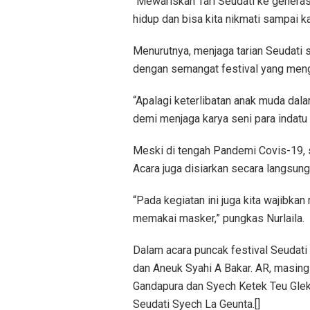
“Mewariskan Tari Seudati ke generasi
hidup dan bisa kita nikmati sampai k
Menurutnya, menjaga tarian Seudati sa
dengan semangat festival yang meng
“Apalagi keterlibatan anak muda dala
demi menjaga karya seni para indatu 
Meski di tengah Pandemi Covis-19, se
Acara juga disiarkan secara langsun
“Pada kegiatan ini juga kita wajibka
memakai masker,” pungkas Nurlaila.
Dalam acara puncak festival Seudati
dan Aneuk Syahi A Bakar. AR, masing
Gandapura dan Syech Ketek Teu Glek
Seudati Syech La Geunta.[]