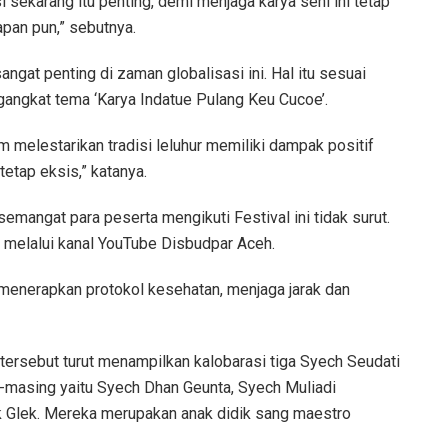
 sekarang itu penting, demi menjaga karya seni ini tetap
apan pun,” sebutnya.
ngat penting di zaman globalisasi ini. Hal itu sesuai
angkat tema ‘Karya Indatue Pulang Keu Cucoe’.
m melestarikan tradisi leluhur memiliki dampak positif
tetap eksis,” katanya.
mangat para peserta mengikuti Festival ini tidak surut.
g melalui kanal YouTube Disbudpar Aceh.
n menerapkan protokol kesehatan, menjaga jarak dan
 tersebut turut menampilkan kalobarasi tiga Syech Seudati
-masing yaitu Syech Dhan Geunta, Syech Muliadi
 Glek. Mereka merupakan anak didik sang maestro