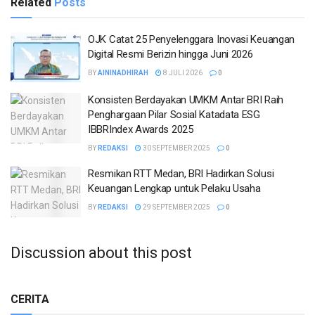
Related
Posts
OJK Catat 25 Penyelenggara Inovasi Keuangan
Digital Resmi Berizin hingga Juni 2026
BY
AININADHIRAH
8 JULI 2026
0
Konsisten Berdayakan UMKM Antar BRI Raih
Penghargaan Pilar Sosial Katadata ESG
IBBRIndex Awards 2025
BY
REDAKSI
30 SEPTEMBER 2025
0
Resmikan RTT Medan, BRI Hadirkan Solusi
Keuangan Lengkap untuk Pelaku Usaha
BY
REDAKSI
29 SEPTEMBER 2025
0
Discussion about this post
CERITA