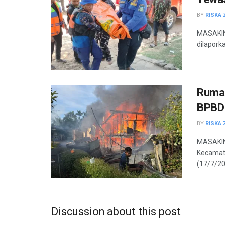
BY
RISKA 
MASAKINI
dilaporka
Rumah
BPBD 
BY
RISKA 
MASAKIN
Kecamata
(17/7/202
Discussion about this post