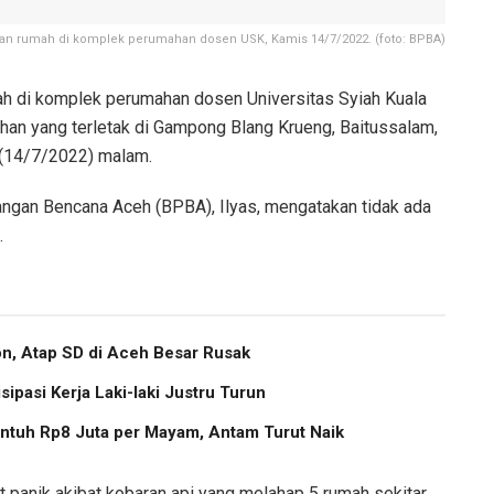
an rumah di komplek perumahan dosen USK, Kamis 14/7/2022. (foto: BPBA)
h di komplek perumahan dosen Universitas Syiah Kuala
an yang terletak di Gampong Blang Krueng, Baitussalam,
 (14/7/2022) malam.
gan Bencana Aceh (BPBA), Ilyas, mengatakan tidak ada
.
, Atap SD di Aceh Besar Rusak
pasi Kerja Laki-laki Justru Turun
ntuh Rp8 Juta per Mayam, Antam Turut Naik
panik akibat kobaran api yang melahap 5 rumah sekitar