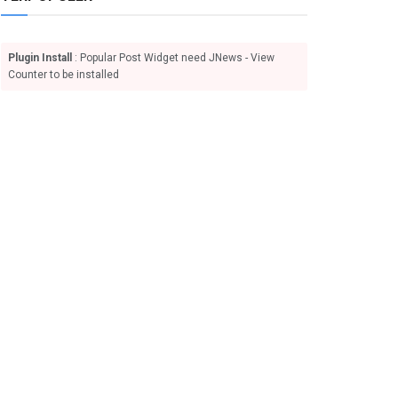
Plugin Install
: Popular Post Widget need JNews - View
Counter to be installed