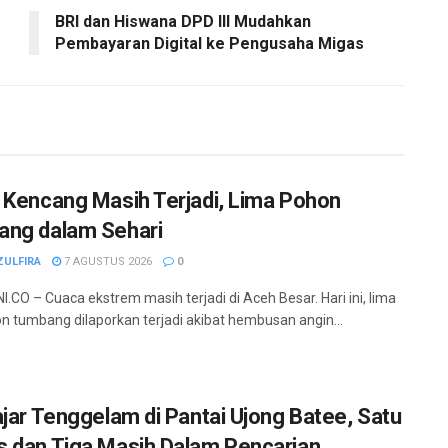
BRI dan Hiswana DPD III Mudahkan
Pembayaran Digital ke Pengusaha Migas
 Kencang Masih Terjadi, Lima Pohon
ng dalam Sehari
ZULFIRA
7 AGUSTUS 2026
0
.CO – Cuaca ekstrem masih terjadi di Aceh Besar. Hari ini, lima
hon tumbang dilaporkan terjadi akibat hembusan angin...
ajar Tenggelam di Pantai Ujong Batee, Satu
 dan Tiga Masih Dalam Pencarian