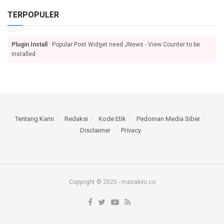
TERPOPULER
Plugin Install
: Popular Post Widget need JNews - View Counter to be
installed
Tentang Kami
Redaksi
Kode Etik
Pedoman Media Siber
Disclaimer
Privacy
Copyright © 2025 - masakini.co