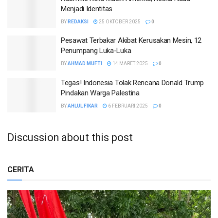
Menjadi Identitas
BY
REDAKSI
25 OKTOBER 2025
0
Pesawat Terbakar Akibat Kerusakan Mesin, 12
Penumpang Luka-Luka
BY
AHMAD MUFTI
14 MARET 2025
0
Tegas! Indonesia Tolak Rencana Donald Trump
Pindakan Warga Palestina
BY
AHLUL FIKAR
6 FEBRUARI 2025
0
Discussion about this post
CERITA