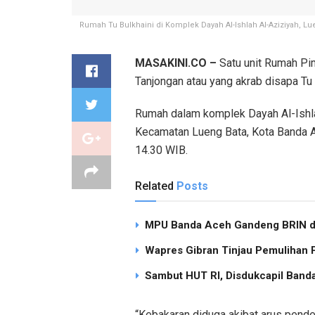
Rumah Tu Bulkhaini di Komplek Dayah Al-Ishlah Al-Aziziyah, Lu
MASAKINI.CO –
Satu unit Rumah Pim
Tanjongan atau yang akrab disapa Tu 
Rumah dalam komplek Dayah Al-Ishla
Kecamatan Lueng Bata, Kota Banda Ac
14.30 WIB.
Related
Posts
MPU Banda Aceh Gandeng BRIN dan
Wapres Gibran Tinjau Pemulihan
Sambut HUT RI, Disdukcapil Band
“Kebakaran diduga akibat arus pende