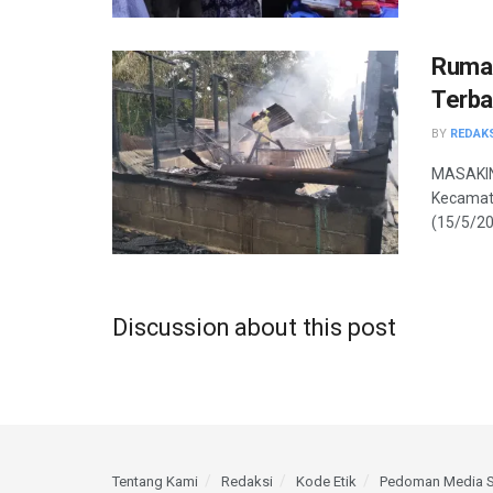
Rumah
Terba
BY
REDAK
MASAKIN
Kecamata
(15/5/202
Discussion about this post
Tentang Kami
Redaksi
Kode Etik
Pedoman Media S