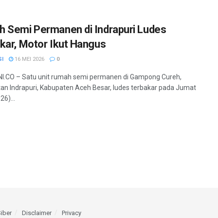
 Semi Permanen di Indrapuri Ludes
kar, Motor Ikut Hangus
SI
16 MEI 2026
0
I.CO – Satu unit rumah semi permanen di Gampong Cureh,
n Indrapuri, Kabupaten Aceh Besar, ludes terbakar pada Jumat
6)...
iber
Disclaimer
Privacy