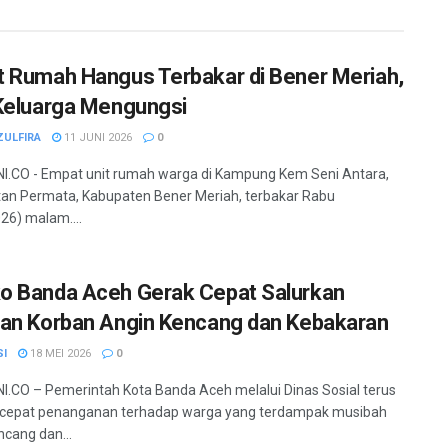
 Rumah Hangus Terbakar di Bener Meriah,
Keluarga Mengungsi
ZULFIRA
11 JUNI 2026
0
.CO - Empat unit rumah warga di Kampung Kem Seni Antara,
n Permata, Kabupaten Bener Meriah, terbakar Rabu
26) malam....
 Banda Aceh Gerak Cepat Salurkan
an Korban Angin Kencang dan Kebakaran
SI
18 MEI 2026
0
.CO – Pemerintah Kota Banda Aceh melalui Dinas Sosial terus
epat penanganan terhadap warga yang terdampak musibah
ncang dan...