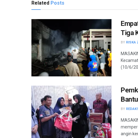
Related
Posts
Empat
Tiga 
BY
RISKA 
MASAKINI
Kecamata
(10/6/20
Pemko
Bantu
BY
REDAK
MASAKINI
memperc
angin ke