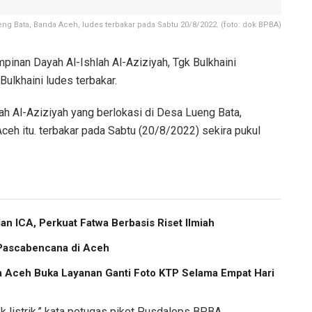
eng Bata, Banda Aceh, ludes terbakar pada Sabtu 20/8/2022. (foto: dok BPBA)
pinan Dayah Al-Ishlah Al-Aziziyah, Tgk Bulkhaini
Bulkhaini ludes terbakar.
h Al-Aziziyah yang berlokasi di Desa Lueng Bata,
eh itu. terbakar pada Sabtu (20/8/2022) sekira pukul
 ICA, Perkuat Fatwa Berbasis Riset Ilmiah
 Pascabencana di Aceh
a Aceh Buka Layanan Ganti Foto KTP Selama Empat Hari
k listrik,” kata petugas piket Pusdalops BPBA,