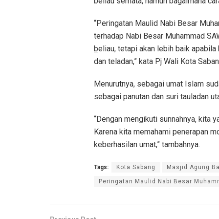
beliau semata, namun bagaimana cara
“Peringatan Maulid Nabi Besar Muh
terhadap Nabi Besar Muhammad SAW.
b
eliau, tetapi akan lebih baik apabi
dan teladan,” kata Pj Wali Kota Saban
Menurutnya, sebagai umat Islam su
sebagai panutan dan suri tauladan ut
“Dengan mengikuti sunnahnya, kita ya
Karena kita memahami penerapan mo
keberhasilan umat,” tambahnya.
Tags:
Kota Sabang
Masjid Agung B
Peringatan Maulid Nabi Besar Muha