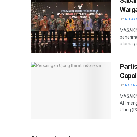
Saban
Warga
BY
REDAK
MASAKINI
penerima
utama ya
Parti
Capai
BY
RISKA 
MASAKINI
AH mengu
Ulang (P