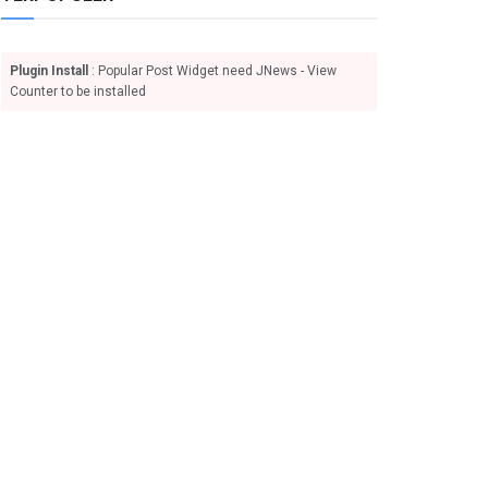
Plugin Install
: Popular Post Widget need JNews - View
Counter to be installed