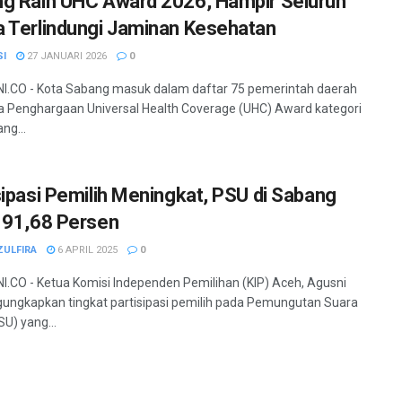
g Raih UHC Award 2026, Hampir Seluruh
 Terlindungi Jaminan Kesehatan
SI
27 JANUARI 2026
0
.CO - Kota Sabang masuk dalam daftar 75 pemerintah daerah
 Penghargaan Universal Health Coverage (UHC) Award kategori
ng...
sipasi Pemilih Meningkat, PSU di Sabang
 91,68 Persen
ZULFIRA
6 APRIL 2025
0
.CO - Ketua Komisi Independen Pemilihan (KIP) Aceh, Agusni
ngkapkan tingkat partisipasi pemilih pada Pemungutan Suara
SU) yang...