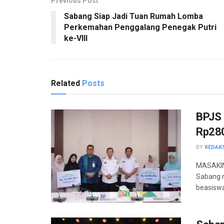
Previous Post
Sabang Siap Jadi Tuan Rumah Lomba
Perkemahan Penggalang Penegak Putri
ke-VIII
Related
Posts
BPJS 
Rp280
BY
REDAK
MASAKIN
Sabang 
beasiswa 