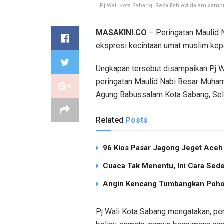
Pj Wali Kota Sabang, Reza Fahlevi dalam sa
MASAKINI.CO
– Peringatan Maulid
ekspresi kecintaan umat muslim kep
Ungkapan tersebut disampaikan Pj W
peringatan Maulid Nabi Besar Muham
Agung Babussalam Kota Sabang, Sel
Related
Posts
96 Kios Pasar Jagong Jeget Ace
Cuaca Tak Menentu, Ini Cara Sed
Angin Kencang Tumbangkan Pohon
Pj Wali Kota Sabang mengatakan, per