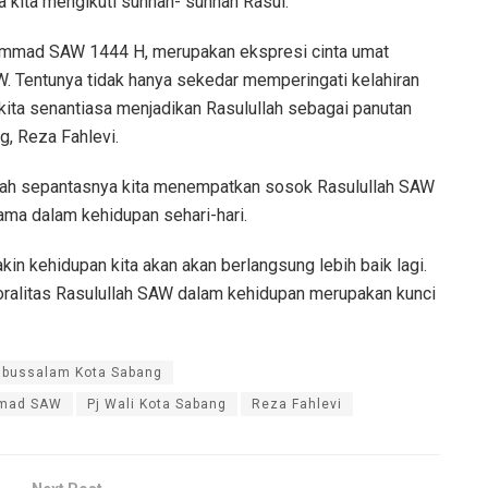
 kita mengikuti sunnah- sunnah Rasul.
ammad SAW 1444 H, merupakan ekspresi cinta umat
 Tentunya tidak hanya sekedar memperingati kelahiran
la kita senantiasa menjadikan Rasulullah sebagai panutan
g, Reza Fahlevi.
dah sepantasnya kita menempatkan sosok Rasulullah SAW
ama dalam kehidupan sehari-hari.
kin kehidupan kita akan akan berlangsung lebih baik lagi.
ralitas Rasulullah SAW dalam kehidupan merupakan kunci
abussalam Kota Sabang
mmad SAW
Pj Wali Kota Sabang
Reza Fahlevi