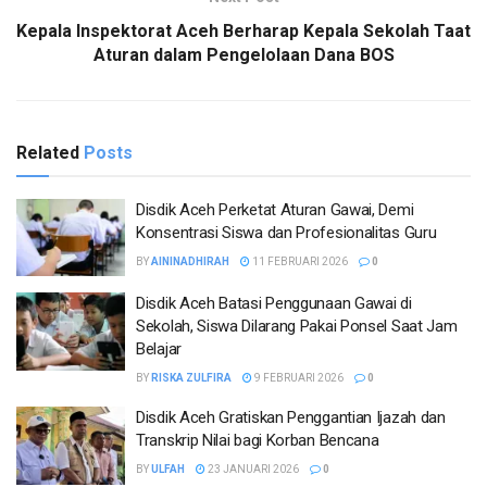
Kepala Inspektorat Aceh Berharap Kepala Sekolah Taat
Aturan dalam Pengelolaan Dana BOS
Related
Posts
Disdik Aceh Perketat Aturan Gawai, Demi
Konsentrasi Siswa dan Profesionalitas Guru
BY
AININADHIRAH
11 FEBRUARI 2026
0
Disdik Aceh Batasi Penggunaan Gawai di
Sekolah, Siswa Dilarang Pakai Ponsel Saat Jam
Belajar
BY
RISKA ZULFIRA
9 FEBRUARI 2026
0
Disdik Aceh Gratiskan Penggantian Ijazah dan
Transkrip Nilai bagi Korban Bencana
BY
ULFAH
23 JANUARI 2026
0