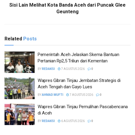
Sisi Lain Melihat Kota Banda Aceh dari Puncak Glee
Geunteng
Related
Posts
Pemerintah Aceh Jelaskan Skema Bantuan
Pertanian Rp2,5 Triliun dari Kementan
BY
REDAKSI
7 AGUSTUS 2026
0
Wapres Gibran Tinjau Jembatan Strategis di
Aceh Tengah dan Gayo Lues
BY
AHMAD MUFTI
7 AGUSTUS 2026
0
Wapres Gibran Tinjau Pemulihan Pascabencana
di Aceh
BY
REDAKSI
6 AGUSTUS 2026
0