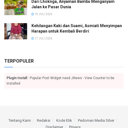
Dari Lhoknga, Anyaman Bambu Menganyam
Jalan ke Pasar Dunia
19 JULI 2026
Kehilangan Kaki dan Suami, Asmiati Menyimpan
Harapan untuk Kembali Berdiri
17 JULI 2026
TERPOPULER
Plugin Install
: Popular Post Widget need JNews - View Counter to be
installed
Tentang Kami
Redaksi
Kode Etik
Pedoman Media Siber
Disclaimer
Privacy