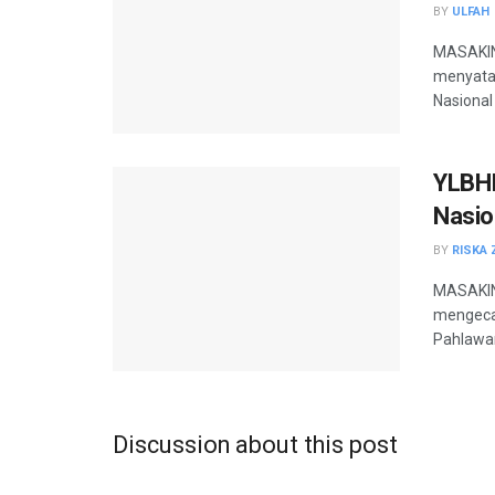
BY
ULFAH
MASAKINI
menyata
Nasional
YLBHI
Nasio
BY
RISKA 
MASAKIN
mengeca
Pahlawan
Discussion about this post