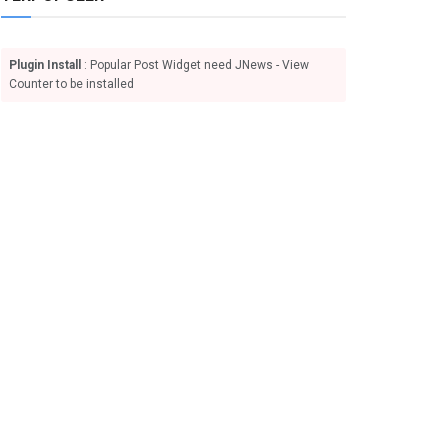
Plugin Install
: Popular Post Widget need JNews - View
Counter to be installed