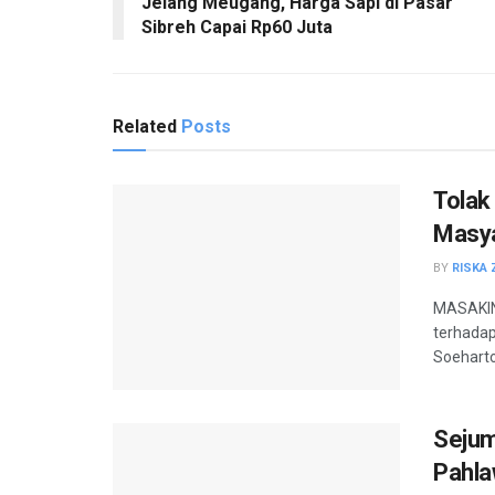
Jelang Meugang, Harga Sapi di Pasar
Sibreh Capai Rp60 Juta
Related
Posts
Tolak
Masya
BY
RISKA 
MASAKINI
terhadap
Soeharto
Sejum
Pahla