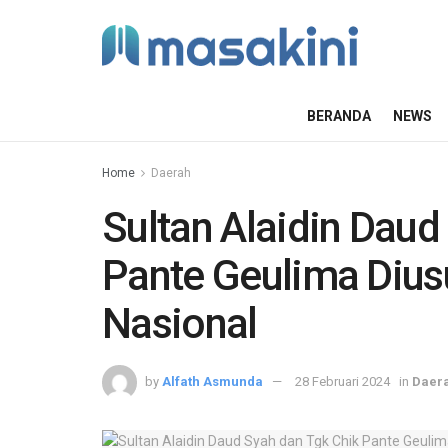
BERANDA
NEWS
Home
Daerah
Sultan Alaidin Daud
Pante Geulima Dius
Nasional
by
Alfath Asmunda
28 Februari 2024
in
Daer