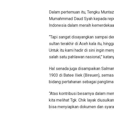
Dalam pertemuan itu, Tengku Muntaza
Mumahmmad Daud Syah kepada republi
Indonesia dalam meraih kemerdekaan 
“Tapi sangat disayangkan sampai den
sultan terakhir di Aceh kala itu, hi
Untuk itu kami hadir di sini ingin m
salah satu pahlawan nasional,” katan
Hal senada juga disampaikan Salman
1903 di Batee Iliek (Bireuen), sema
bidang pertahanan sebagai panglima
“Atas kontribusi besarnya dalam m
kita melihat Tgk. Chik layak diusul
bisa menyiapkan dokumen dan syarat-