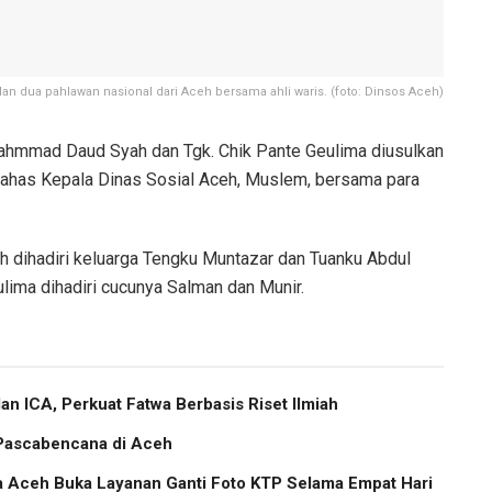
 dua pahlawan nasional dari Aceh bersama ahli waris. (foto: Dinsos Aceh)
ahmmad Daud Syah dan Tgk. Chik Pante Geulima diusulkan
dibahas Kepala Dinas Sosial Aceh, Muslem, bersama para
h dihadiri keluarga Tengku Muntazar dan Tuanku Abdul
lima dihadiri cucunya Salman dan Munir.
 ICA, Perkuat Fatwa Berbasis Riset Ilmiah
 Pascabencana di Aceh
a Aceh Buka Layanan Ganti Foto KTP Selama Empat Hari