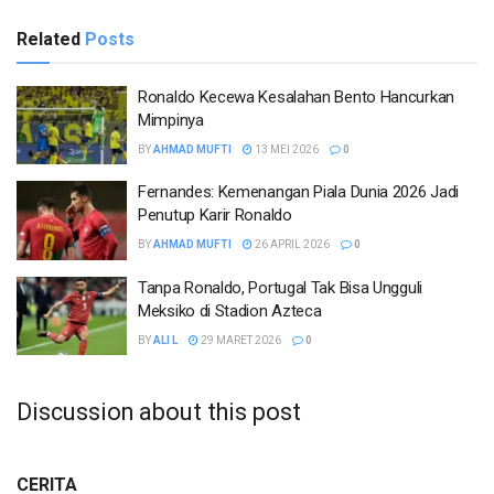
Related
Posts
Ronaldo Kecewa Kesalahan Bento Hancurkan
Mimpinya
BY
AHMAD MUFTI
13 MEI 2026
0
Fernandes: Kemenangan Piala Dunia 2026 Jadi
Penutup Karir Ronaldo
BY
AHMAD MUFTI
26 APRIL 2026
0
Tanpa Ronaldo, Portugal Tak Bisa Ungguli
Meksiko di Stadion Azteca
BY
ALI L
29 MARET 2026
0
Discussion about this post
CERITA