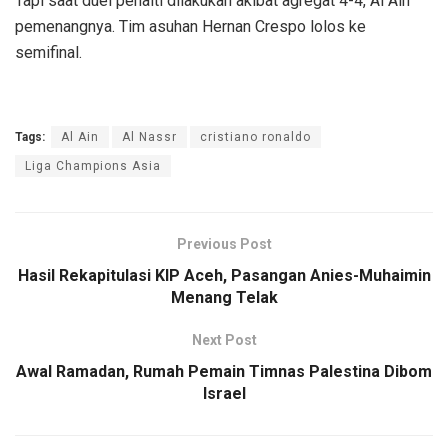
Tapi saat duel penalti dilakukan akibat agregat 4-4, Al Ain
pemenangnya. Tim asuhan Hernan Crespo lolos ke
semifinal.
Tags:
Al Ain
Al Nassr
cristiano ronaldo
Liga Champions Asia
Previous Post
Hasil Rekapitulasi KIP Aceh, Pasangan Anies-Muhaimin
Menang Telak
Next Post
Awal Ramadan, Rumah Pemain Timnas Palestina Dibom
Israel