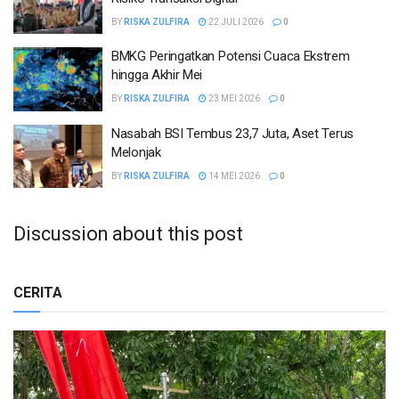
BY
RISKA ZULFIRA
22 JULI 2026
0
BMKG Peringatkan Potensi Cuaca Ekstrem
hingga Akhir Mei
BY
RISKA ZULFIRA
23 MEI 2026
0
Nasabah BSI Tembus 23,7 Juta, Aset Terus
Melonjak
BY
RISKA ZULFIRA
14 MEI 2026
0
Discussion about this post
CERITA