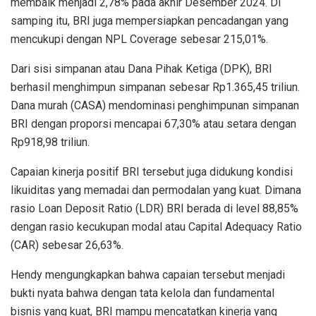
membaik menjadi 2,78% pada akhir Desember 2024. Di
samping itu, BRI juga mempersiapkan pencadangan yang
mencukupi dengan NPL
Coverage
sebesar 215,01%.
Dari sisi simpanan atau Dana Pihak Ketiga (DPK), BRI
berhasil menghimpun simpanan sebesar Rp1.365,45 triliun.
Dana murah (CASA) mendominasi penghimpunan simpanan
BRI dengan proporsi mencapai 67,30% atau setara dengan
Rp918,98 triliun.
Capaian kinerja positif BRI tersebut juga didukung kondisi
likuiditas yang memadai dan permodalan yang kuat. Dimana
rasio
Loan Deposit Ratio
(LDR) BRI berada di level 88,85%
dengan rasio kecukupan modal atau
Capital Adequacy Ratio
(CAR) sebesar 26,63%.
Hendy mengungkapkan bahwa capaian tersebut menjadi
bukti nyata bahwa dengan tata kelola dan fundamental
bisnis yang kuat, BRI mampu mencatatkan kinerja yang