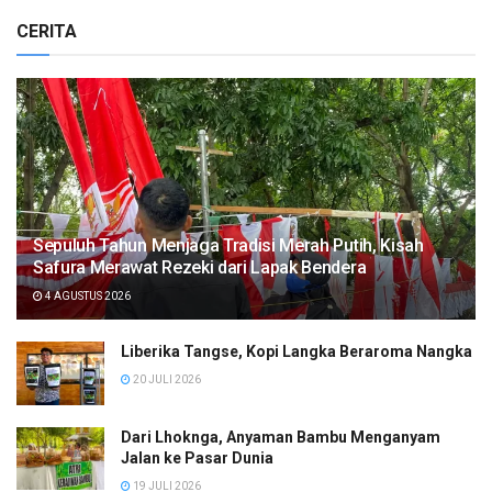
CERITA
Sepuluh Tahun Menjaga Tradisi Merah Putih, Kisah
Safura Merawat Rezeki dari Lapak Bendera
4 AGUSTUS 2026
Liberika Tangse, Kopi Langka Beraroma Nangka
20 JULI 2026
Dari Lhoknga, Anyaman Bambu Menganyam
Jalan ke Pasar Dunia
19 JULI 2026