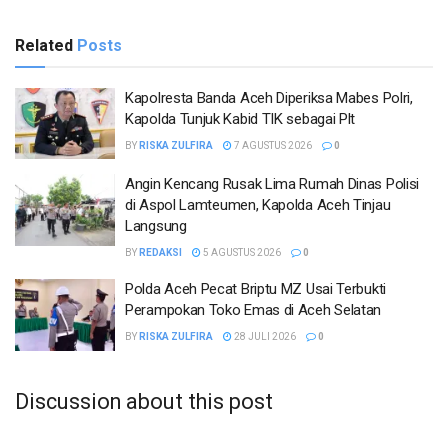
Related
Posts
Kapolresta Banda Aceh Diperiksa Mabes Polri,
Kapolda Tunjuk Kabid TIK sebagai Plt
BY
RISKA ZULFIRA
7 AGUSTUS 2026
0
Angin Kencang Rusak Lima Rumah Dinas Polisi
di Aspol Lamteumen, Kapolda Aceh Tinjau
Langsung
BY
REDAKSI
5 AGUSTUS 2026
0
Polda Aceh Pecat Briptu MZ Usai Terbukti
Perampokan Toko Emas di Aceh Selatan
BY
RISKA ZULFIRA
28 JULI 2026
0
Discussion about this post