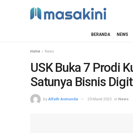
BERANDA
NEWS
Home
News
USK Buka 7 Prodi Ku
Satunya Bisnis Digit
by
Alfath Asmunda
29 Maret 2025
in
News