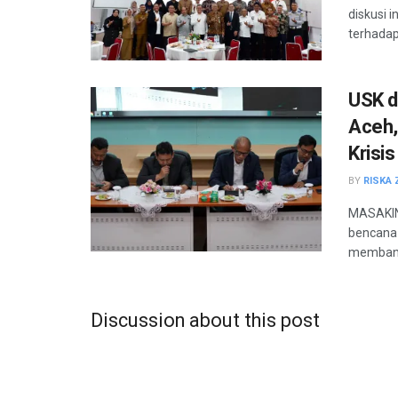
diskusi 
terhadap
USK d
Aceh,
Krisis
BY
RISKA 
MASAKIN
bencana 
membangu
Discussion about this post