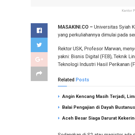
Kantor P
MASAKINI.CO –
Universitas Syiah K
yang perkuliahannya dimulai pada sem
Rektor USK, Profesor Marwan, menyebu
yakni: Bisnis Digital (FEB), Teknik L
Teknologi Industri Hasil Perikanan (
Related
Posts
Angin Kencang Masih Terjadi, Li
Balai Pengajian di Dayah Bustan
Aceh Besar Siaga Darurat Kekering
Sedangkan di S2 atau magister ada du