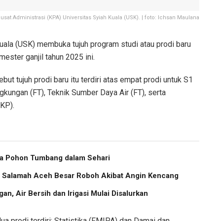
usat Administrasi (KPA) Universitas Syiah Kuala (USK). | foto: Ichsan Maulana
uala (USK) membuka tujuh program studi atau prodi baru
ester ganjil tahun 2025 ini.
t tujuh prodi baru itu terdiri atas empat prodi untuk S1
ingkungan (FT), Teknik Sumber Daya Air (FT), serta
FKP).
ma Pohon Tumbang dalam Sehari
us Salamah Aceh Besar Roboh Akibat Angin Kencang
an, Air Bersih dan Irigasi Mulai Disalurkan
a prodi terdiri: Statistika (FMIPA) dan Damai dan