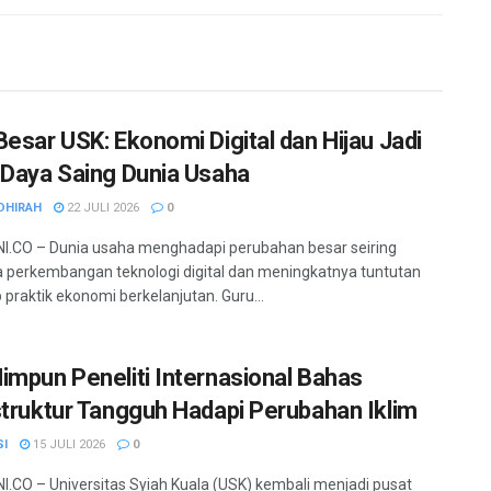
Besar USK: Ekonomi Digital dan Hijau Jadi
 Daya Saing Dunia Usaha
DHIRAH
22 JULI 2026
0
.CO – Dunia usaha menghadapi perubahan besar seiring
 perkembangan teknologi digital dan meningkatnya tuntutan
 praktik ekonomi berkelanjutan. Guru...
impun Peneliti Internasional Bahas
struktur Tangguh Hadapi Perubahan Iklim
SI
15 JULI 2026
0
.CO – Universitas Syiah Kuala (USK) kembali menjadi pusat