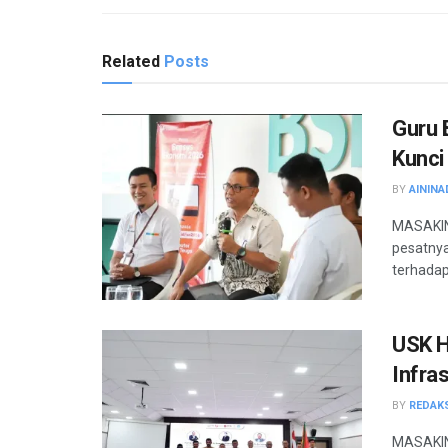
Related
Posts
Guru 
Kunci
BY
AININA
MASAKINI
pesatnya
terhadap
USK H
Infra
BY
REDAK
MASAKINI