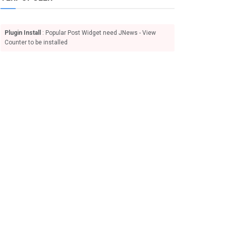
Plugin Install
: Popular Post Widget need JNews - View
Counter to be installed