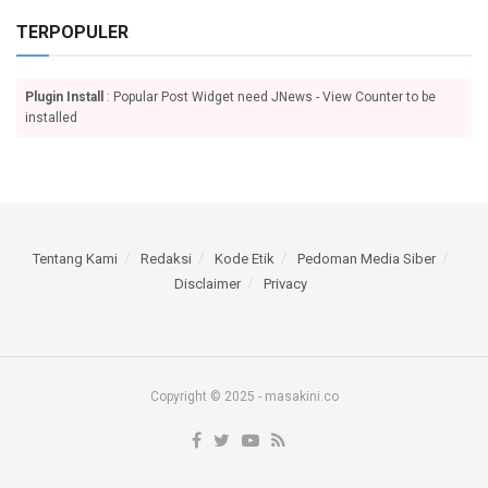
TERPOPULER
Plugin Install
: Popular Post Widget need JNews - View Counter to be
installed
Tentang Kami
Redaksi
Kode Etik
Pedoman Media Siber
Disclaimer
Privacy
Copyright © 2025 - masakini.co