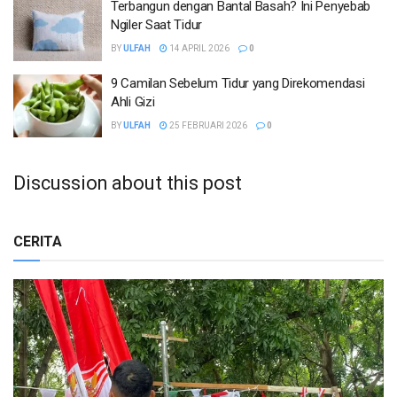
Terbangun dengan Bantal Basah? Ini Penyebab
Ngiler Saat Tidur
BY
ULFAH
14 APRIL 2026
0
9 Camilan Sebelum Tidur yang Direkomendasi
Ahli Gizi
BY
ULFAH
25 FEBRUARI 2026
0
Discussion about this post
CERITA