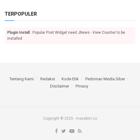
TERPOPULER
Plugin Install
: Popular Post Widget need JNews - View Counter to be
installed
Tentang Kami
Redaksi
Kode Etik
Pedoman Media Siber
Disclaimer
Privacy
Copyright © 2025 - masakini.co