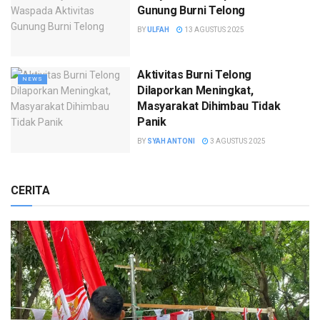
Gunung Burni Telong
BY
ULFAH
13 AGUSTUS 2025
Aktivitas Burni Telong
NEWS
Dilaporkan Meningkat,
Masyarakat Dihimbau Tidak
Panik
BY
SYAH ANTONI
3 AGUSTUS 2025
CERITA