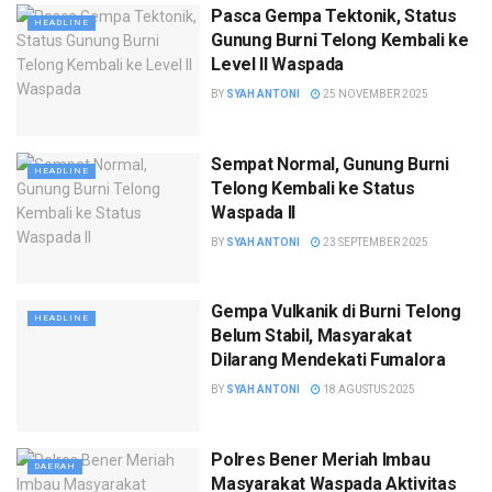
Pasca Gempa Tektonik, Status
HEADLINE
Gunung Burni Telong Kembali ke
Level II Waspada
BY
SYAH ANTONI
25 NOVEMBER 2025
Sempat Normal, Gunung Burni
HEADLINE
Telong Kembali ke Status
Waspada II
BY
SYAH ANTONI
23 SEPTEMBER 2025
Gempa Vulkanik di Burni Telong
HEADLINE
Belum Stabil, Masyarakat
Dilarang Mendekati Fumalora
BY
SYAH ANTONI
18 AGUSTUS 2025
Polres Bener Meriah Imbau
DAERAH
Masyarakat Waspada Aktivitas