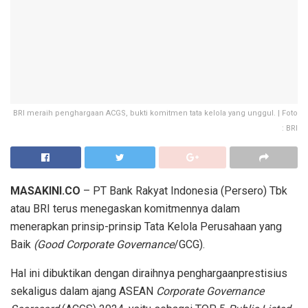
BRI meraih penghargaan ACGS, bukti komitmen tata kelola yang unggul. | Foto
: BRI
MASAKINI.CO
–
PT Bank Rakyat Indonesia (Persero)
Tbk
atau
BRI
terus
menegaskan
komitmennya
dalam
menerapkan
prinsip-prinsip
Tata Kelola Perusahaan yang
Baik
(
Good Corporate Governance
/GCG).
Hal
ini
dibuktikan
dengan
diraihnya
penghargaan
prestisius
sekaligus
dalam
ajang
ASEAN
Corporate Governance