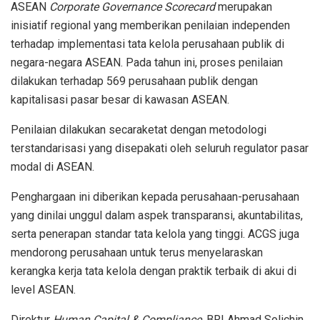
ASEAN
Corporate Governance Scorecard
merupakan
inisiatif
regional yang
memberikan
penilaian
independen
terhadap
implementasi
tata
kelola
perusahaan
publik
di
negara-negara ASEAN. Pada
tahun
ini
, proses
penilaian
dilakukan
terhadap
569
perusahaan
publik
dengan
kapitalisasi
pasar
besar
di
kawasan
ASEAN.
Penilaian
dilakukan
secara
ketat
dengan
metodologi
terstandarisasi
yang
disepakati
oleh
seluruh
regulator pasar
modal di ASEAN.
Penghargaan
ini
diberikan
kepada
perusahaan-perusahaan
yang
dinilai
unggul
dalam
aspek
transparansi
,
akuntabilitas
,
serta
penerapan
standar
tata
kelola
yang
tinggi
. ACGS juga
mendorong
perusahaan
untuk
terus
menyelaraskan
kerangka
kerja
tata
kelola
dengan
praktik
terbaik
di
akui
di
level A
SEAN
.
Direktur
Human Capital & Compliance,
BRI Ahmad
Solichin