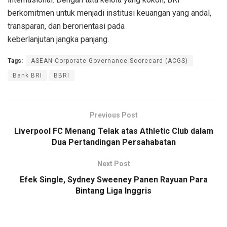
berkomitmen
untuk
menjadi
institusi
keuangan
yang
andal
,
transparan
, dan
berorientasi
pada
keberlanjutan
jangka
panjang
.
Tags:
ASEAN Corporate Governance Scorecard (ACGS)
Bank BRI
BBRI
Previous Post
Liverpool FC Menang Telak atas Athletic Club dalam
Dua Pertandingan Persahabatan
Next Post
Efek Single, Sydney Sweeney Panen Rayuan Para
Bintang Liga Inggris