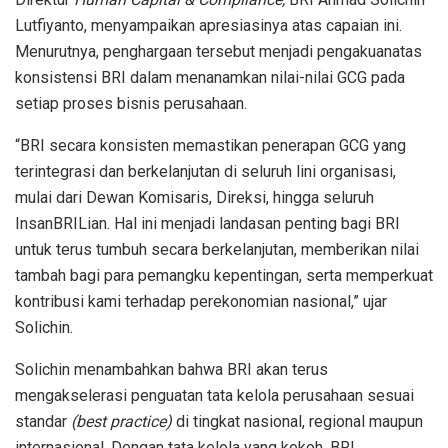
Lutfiyanto,
menyampaikan
apresiasi
nya
atas
capaian
ini
.
Menurutnya
,
penghargaan
tersebut
menjadi
pengakuan
atas
konsistensi
BRI
dalam
menanamkan
nilai-nilai
GCG pada
setiap
proses
bisnis
perusahaan
.
“BRI
secara
konsisten
memastikan
penerapan
GCG yang
terintegrasi
dan
berkelanjutan
di
seluruh
lini
organisasi
,
mulai
dari
Dewan
Komisaris
,
Direksi
,
hingga
seluruh
Insan
BRILian. Hal
ini
menjadi
landasan
penting
bagi
BRI
untuk
terus
tumbuh
secara
berkelanjutan
,
memberikan
nilai
tambah
bagi
para
pemangku
kepentingan
,
serta
memperkuat
kontribusi
kami
terhadap
perekonomian
nasional
,”
ujar
Solichin
.
Solichin
menambahkan
bahwa
BRI
akan
terus
mengakselerasi
penguatan
tata
kelola
perusahaan
sesuai
standar
(
best practice
)
di
tingkat
nasional
, regional
maupun
internasional
.
Dengan
tata
kelola
yang
kokoh
, BRI