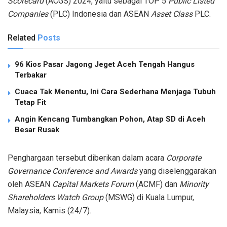
Scorecard
(ACGS) 2024,
yaitu
sebagai
TOP 5
Public Listed
Companies
(PLC) Indonesia dan ASEAN
Asset Class
PLC.
Related
Posts
96 Kios Pasar Jagong Jeget Aceh Tengah Hangus
Terbakar
Cuaca Tak Menentu, Ini Cara Sederhana Menjaga Tubuh
Tetap Fit
Angin Kencang Tumbangkan Pohon, Atap SD di Aceh
Besar Rusak
Penghargaan
tersebut
diberikan
dalam
acara
Corporate
Governance Conference and Awards
yang
diselenggarakan
oleh ASEAN
Capital Markets Forum
(ACMF) dan
Minority
Shareholders Watch Group
(MSWG) di Kuala Lumpur,
Malaysia, Kamis (24/7).