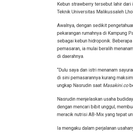
Kebun strawberry tersebut lahir dari
Teknik Universitas Malikussaleh L
Awalnya, dengan sedikit pengetahuan
pekarangan rumahnya di Kampung Pan
sebagai kebun hidroponik. Beberapa 
pemasaran, ia mulai beralih menana
di daerahnya.
“Dulu saya dan istri menanam sayuran
di sini pemasarannya kurang maksimal
ungkap Nasrudin saat
Masakini.co
be
Nasrudin menjelaskan usaha budiday
dengan mencari bibit unggul, membua
meracik nutrisi AB-Mix yang tepat u
Ia mengaku dalam perjalanan usahanya