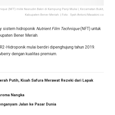
ique (NFT) milik Nasrudin Bakri di Kampung Panji Mulia I, Kecamatan Bukit,
Kabupaten Bener Meriah. | Foto : Syah Antoni/Masakini.co
y sistem hidroponik
Nutrient Film Technique
(NFT) untuk
upaten Bener Meriah.
R2-Hidroponik mulai berdiri dipenghujung tahun 2019.
wberry dengan kualitas premium.
rah Putih, Kisah Safura Merawat Rezeki dari Lapak
raroma Nangka
nganyam Jalan ke Pasar Dunia