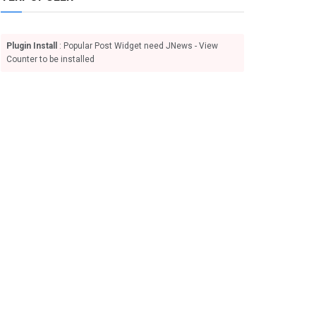
Plugin Install
: Popular Post Widget need JNews - View
Counter to be installed