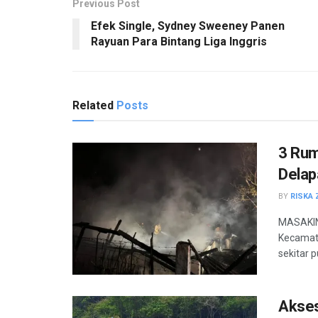
Previous Post
Efek Single, Sydney Sweeney Panen
Rayuan Para Bintang Liga Inggris
Related
Posts
3 Rum
Delap
BY
RISKA 
MASAKINI
Kecamata
sekitar pu
Akses