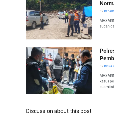
Norma
BY
REDAK
MASAKINI
sudah da
Polre
Pembu
BY
RISKA 
MASAKINI
kasus p
suami ist
Discussion about this post