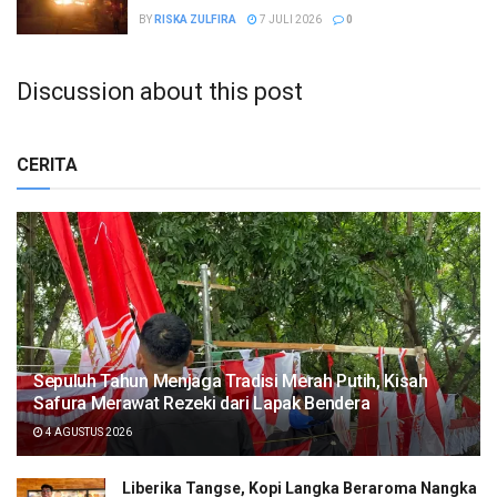
BY
RISKA ZULFIRA
7 JULI 2026
0
Discussion about this post
CERITA
Sepuluh Tahun Menjaga Tradisi Merah Putih, Kisah
Safura Merawat Rezeki dari Lapak Bendera
4 AGUSTUS 2026
Liberika Tangse, Kopi Langka Beraroma Nangka