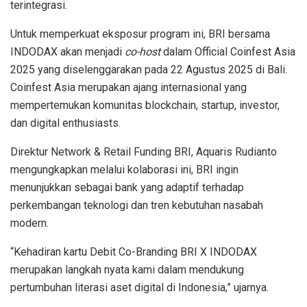
terintegrasi
.
Untuk
memperkuat
eksposur
program
ini
, BRI
bersama
INDODAX
akan
menjadi
co-host
dalam
Official
Coinfest
Asia
2025 yang
diselenggarakan
pada 22 Agustus 2025 di Bali.
Coinfest
Asia
merupakan
ajang
internasional
yang
mempertemukan
komunitas
blockchain, startup, investor
,
dan
digital enthusiasts
.
Direktur
Network & Retail Funding
BRI,
Aquaris
Rudianto
mengungkapkan
m
elalui
kolaborasi
ini
,
BRI
ingin
menunjukkan
sebagai
bank yang
adaptif
terhadap
perkembangan
teknologi
dan
tren
kebutuhan
nasabah
modern.
“
Kehadiran
kartu
Debit Co-Branding BRI X INDODAX
merupakan
langkah
nyata
kami
dalam
mendukung
pertumbuhan
literasi
aset
digital di Indonesia
,”
ujarnya
.