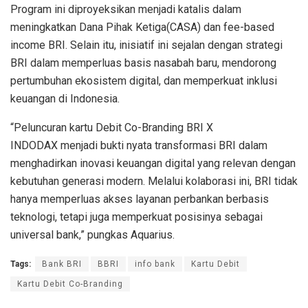
Program
ini
diproyeksikan
menjadi
katalis
dalam
meningkatkan
Dana
Pihak
Ketiga
(CASA) dan
fee-based
income
BRI. Selain
itu
,
inisiatif
ini
sejalan
dengan
strategi
BRI
dalam
memperluas
basis
nasabah
baru
,
mendorong
pertumbuhan
ekosistem
digital, dan
memperkuat
inklusi
keuangan
di Indonesia.
“
Peluncuran
kartu
Debit Co-Branding
BRI X
INDODAX
menjadi
bukti
nyata
transformasi
BRI
dalam
menghadirkan
inovasi
keuangan
digital yang
relevan
dengan
kebutuhan
generasi
modern.
Melalui
kolaborasi
ini
, BRI
tidak
hanya
memperluas
akses
layanan
perbankan
berbasis
teknologi
,
tetapi
juga
memperkuat
posisinya
sebagai
universal bank
,”
pungkas
Aquarius.
Tags:
Bank BRI
BBRI
info bank
Kartu Debit
Kartu Debit Co-Branding