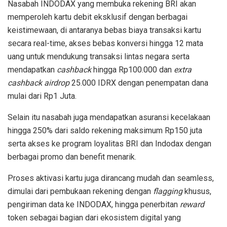
Nasabah
INDODAX yang
membuka
rekening
BRI
akan
memperoleh
kartu
debit
eksklusif
dengan
berbagai
keistimewaan
, di
antaranya
b
ebas
biaya
transaksi
kartu
secara
real-time
,
a
kses
bebas
konversi
hingga
12
mata
uang
untuk
mendukung
transaksi
lintas
negara
serta
mend
apatkan
cashback
hingga
Rp1
00
.000
dan
extra
cashback
airdrop
25.000 IDRX
dengan
penempatan
dana
mulai
dari
Rp1 Juta.
Selain
itu
nasabah
juga
mendapatkan
a
suransi
kecelakaan
hingga
250%
dari
saldo
rekening
m
aksimum
Rp150
juta
serta
a
kses
ke
program
loyalitas
BRI
dan
Indodax
dengan
berbagai
promo dan benefit
menarik
.
Proses
aktivasi
kartu
juga
dirancang
mudah
dan
seamless
,
dimulai
dari
pembukaan
rekening
dengan
flagging
khusus
,
pengiriman
data
ke
INDODAX,
hingga
penerbitan
reward
token
sebagai
bagian
dari
ekosistem
digital yang