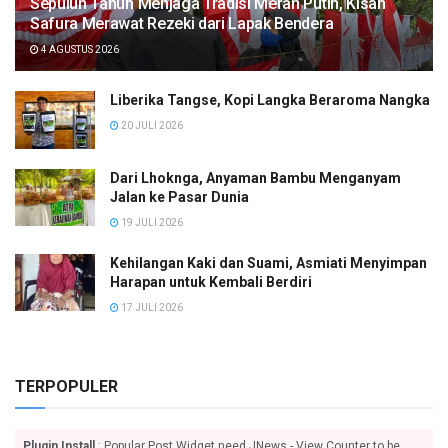
Sepuluh Tahun Menjaga Tradisi Merah Putih, Kisah
Safura Merawat Rezeki dari Lapak Bendera
4 AGUSTUS 2026
Liberika Tangse, Kopi Langka Beraroma Nangka
20 JULI 2026
Dari Lhoknga, Anyaman Bambu Menganyam
Jalan ke Pasar Dunia
19 JULI 2026
Kehilangan Kaki dan Suami, Asmiati Menyimpan
Harapan untuk Kembali Berdiri
17 JULI 2026
TERPOPULER
Plugin Install
: Popular Post Widget need JNews - View Counter to be