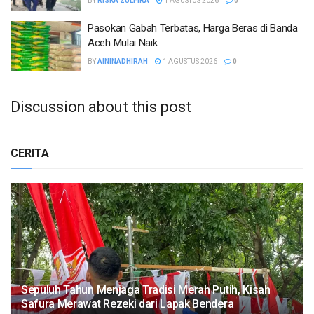
BY
RISKA ZULFIRA
1 AGUSTUS 2026
0
Pasokan Gabah Terbatas, Harga Beras di Banda
Aceh Mulai Naik
BY
AININADHIRAH
1 AGUSTUS 2026
0
Discussion about this post
CERITA
Sepuluh Tahun Menjaga Tradisi Merah Putih, Kisah
Safura Merawat Rezeki dari Lapak Bendera