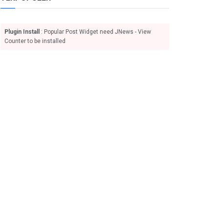
Plugin Install
: Popular Post Widget need JNews - View
Counter to be installed