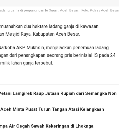
dang ganja di pegunungan Ie Suum, Aceh Besar. | Foto: Polres Aceh Besar
musnahkan dua hektare ladang ganja di kawasan
n Mesjid Raya, Kabupaten Aceh Besar.
 Narkoba AKP Mukhsin, menjelaskan penemuan ladang
gan dari penangkapan seorang pria berinisial IS pada 24
milik lahan ganja tersebut.
etani Lamgirek Raup Jutaan Rupiah dari Semangka Non
v Aceh Minta Pusat Turun Tangan Atasi Kelangkaan
pa Air Cegah Sawah Kekeringan di Lhoknga