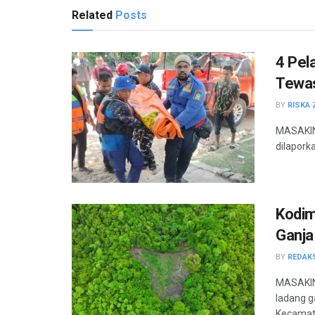
Related
Posts
4 Pel
Tewas
BY
RISKA 
MASAKINI
dilaporka
Kodim
Ganja
BY
REDAK
MASAKIN
ladang g
Kecamata