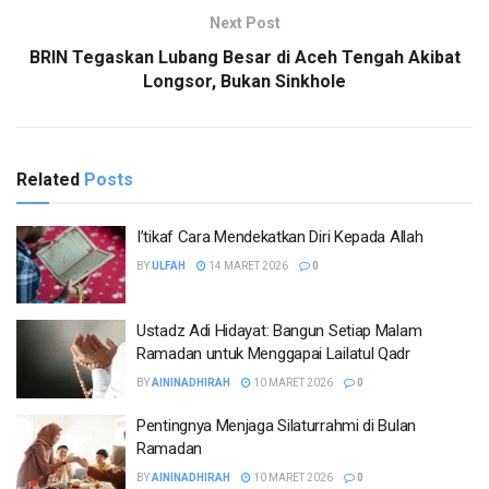
Next Post
BRIN Tegaskan Lubang Besar di Aceh Tengah Akibat
Longsor, Bukan Sinkhole
Related
Posts
I’tikaf Cara Mendekatkan Diri Kepada Allah
BY
ULFAH
14 MARET 2026
0
Ustadz Adi Hidayat: Bangun Setiap Malam
Ramadan untuk Menggapai Lailatul Qadr
BY
AININADHIRAH
10 MARET 2026
0
Pentingnya Menjaga Silaturrahmi di Bulan
Ramadan
BY
AININADHIRAH
10 MARET 2026
0