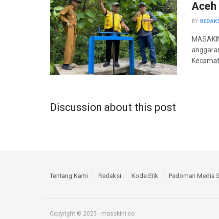
Aceh 
BY
REDAK
MASAKIN
anggaran
Kecamata
Discussion about this post
Tentang Kami
Redaksi
Kode Etik
Pedoman Media S
Copyright © 2025 - masakini.co