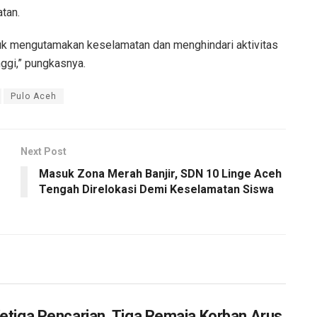
tan.
uk mengutamakan keselamatan dan menghindari aktivitas
nggi,” pungkasnya.
Pulo Aceh
Next Post
Masuk Zona Merah Banjir, SDN 10 Linge Aceh
Tengah Direlokasi Demi Keselamatan Siswa
Ketiga Pencarian, Tiga Remaja Korban Arus