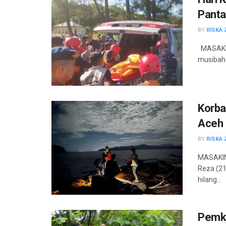
Panta
BY
RISKA 
MASAKIN
musibah 
Korba
Aceh 
BY
RISKA 
MASAKIN
Reza (21
hilang...
Pemka