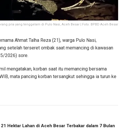
rang pria yang tenggelam di Pulo Nasi, Aceh Besar | Foto: BPBD Aceh Besar
nama Ahmat Talha Reza (21), warga Pulo Nasi,
lang setelah terseret ombak saat memancing di kawasan
/5/2026) sore.
il mengatakan, korban saat itu memancing bersama
WIB, mata pancing korban tersangkut sehingga ia turun ke
, 21 Hektar Lahan di Aceh Besar Terbakar dalam 7 Bulan