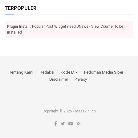
TERPOPULER
Plugin Install
: Popular Post Widget need JNews - View Counter to be
installed
Tentang Kami
Redaksi
Kode Etik
Pedoman Media Siber
Disclaimer
Privacy
Copyright © 2025 - masakini.co