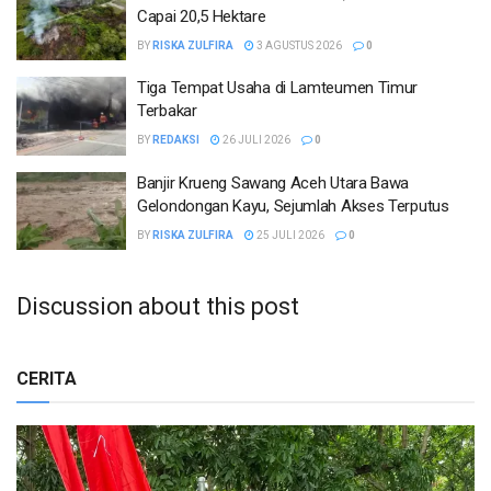
Capai 20,5 Hektare
BY
RISKA ZULFIRA
3 AGUSTUS 2026
0
Tiga Tempat Usaha di Lamteumen Timur
Terbakar
BY
REDAKSI
26 JULI 2026
0
Banjir Krueng Sawang Aceh Utara Bawa
Gelondongan Kayu, Sejumlah Akses Terputus
BY
RISKA ZULFIRA
25 JULI 2026
0
Discussion about this post
CERITA