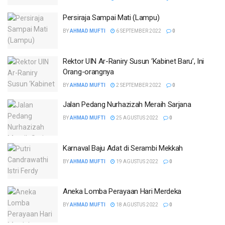
Persiraja Sampai Mati (Lampu)
BY
AHMAD MUFTI
6 SEPTEMBER 2022
0
Rektor UIN Ar-Raniry Susun ‘Kabinet Baru’, Ini
Orang-orangnya
BY
AHMAD MUFTI
2 SEPTEMBER 2022
0
Jalan Pedang Nurhazizah Meraih Sarjana
BY
AHMAD MUFTI
25 AGUSTUS 2022
0
Karnaval Baju Adat di Serambi Mekkah
BY
AHMAD MUFTI
19 AGUSTUS 2022
0
Aneka Lomba Perayaan Hari Merdeka
BY
AHMAD MUFTI
18 AGUSTUS 2022
0