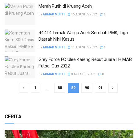
Merah Putih di Krueng Aceh
BY
AHMAD MUFTI
15 AGUSTUS 2022
0
44.414 Ternak Warga Aceh Sembuh PMK, Tiga
Daerah Nihil Kasus
BY
AHMAD MUFTI
11 AGUSTUS 2022
0
Grey Force FC Ulee Kareng Rebut Juara I HIMAB
Futsal Cup 2022
BY
AHMAD MUFTI
8 AGUSTUS 2022
0
1
…
88
89
90
91
CERITA