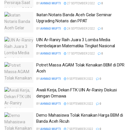
BY
AHMAD MUFTI
27 SEPTEMBER 2022
0
Ikatan Notaris Banda Aceh Gelar Seminar
Upgrading Notaris dan PPAT
BY
AHMAD MUFTI
24 SEPTEMBER 2022
0
UIN Ar-Raniry Raih Juara 3 Lomba Media
Pembelajaran Matematika Tingkat Nasional
BY
AHMAD MUFTI
17 SEPTEMBER 2022
0
Potret Massa AGAM Tolak Kenaikan BBM di DPR
Aceh
BY
AHMAD MUFTI
9 SEPTEMBER 2022
0
Awali Kerja, Dekan FTK UIN Ar-Raniry Diskusi
dengan Ormawa
BY
AHMAD MUFTI
9 SEPTEMBER 2022
0
Demo Mahasiswa Tolak Kenaikan Harga BBM di
Banda Aceh Ricuh
BY
AHMAD MUFTI
7 SEPTEMBER 2022
0