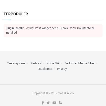
TERPOPULER
Plugin Install
: Popular Post Widget need JNews - View Counter to be
installed
Tentang Kami
Redaksi
Kode Etik
Pedoman Media Siber
Disclaimer
Privacy
Copyright © 2025 - masakini.co