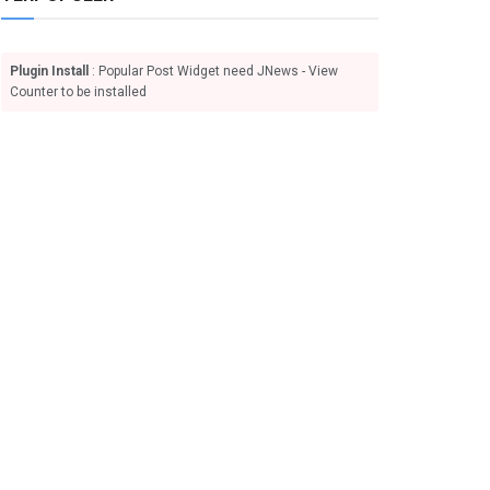
Plugin Install
: Popular Post Widget need JNews - View
Counter to be installed