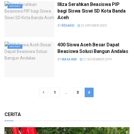
Illiza Serahkan Beasiswa PIP
DAERAH
bagi Siswa Siswi SD Kota Banda
Aceh
BY
REDAKSI
22 OKTOBER 2020
400 Siswa Aceh Besar Dapat
DAERAH
Beasiswa Solusi Bangun Andalas
BY
MASA KINI
21 NOVEMBER 2019
1
…
3
4
CERITA