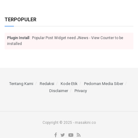
TERPOPULER
Plugin Install
: Popular Post Widget need JNews - View Counter to be
installed
Tentang Kami
Redaksi
Kode Etik
Pedoman Media Siber
Disclaimer
Privacy
Copyright © 2025 - masakini.co