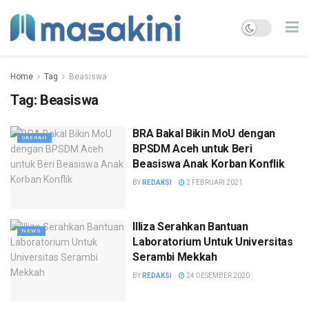
Home
Tag
Beasiswa
Tag:
Beasiswa
BRA Bakal Bikin MoU dengan
DAERAH
BPSDM Aceh untuk Beri
Beasiswa Anak Korban Konflik
BY
REDAKSI
2 FEBRUARI 2021
Illiza Serahkan Bantuan
NEWS
Laboratorium Untuk Universitas
Serambi Mekkah
BY
REDAKSI
24 DESEMBER 2020