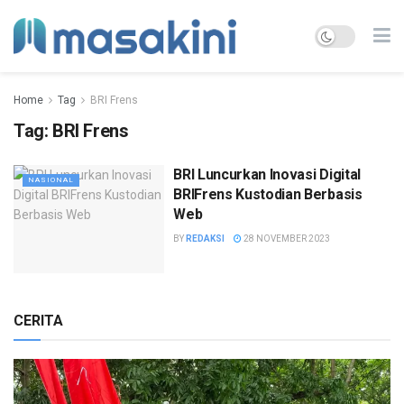
Home
Tag
BRI Frens
Tag:
BRI Frens
BRI Luncurkan Inovasi Digital
NASIONAL
BRIFrens Kustodian Berbasis
Web
BY
REDAKSI
28 NOVEMBER 2023
CERITA