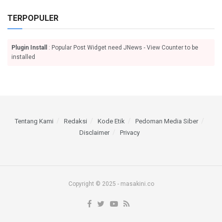
TERPOPULER
Plugin Install
: Popular Post Widget need JNews - View Counter to be
installed
Tentang Kami
Redaksi
Kode Etik
Pedoman Media Siber
Disclaimer
Privacy
Copyright © 2025 - masakini.co