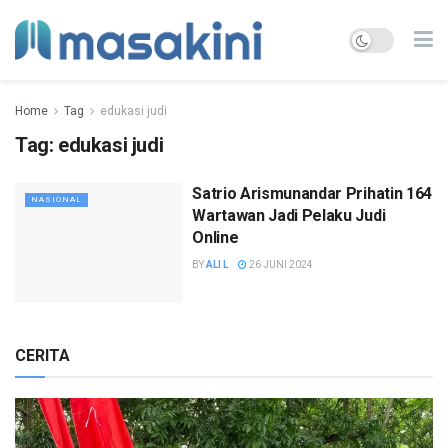
Home
Tag
edukasi judi
Tag:
edukasi judi
Satrio Arismunandar Prihatin 164
NASIONAL
Wartawan Jadi Pelaku Judi
Online
BY
ALI L
26 JUNI 2024
CERITA