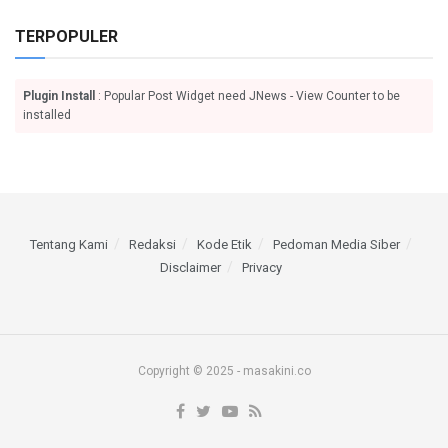
TERPOPULER
Plugin Install
: Popular Post Widget need JNews - View Counter to be
installed
Tentang Kami
Redaksi
Kode Etik
Pedoman Media Siber
Disclaimer
Privacy
Copyright © 2025 - masakini.co