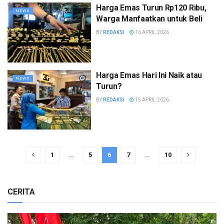
Harga Emas Turun Rp120 Ribu,
NEWS
Warga Manfaatkan untuk Beli
BY
REDAKSI
16 APRIL 2026
Harga Emas Hari Ini Naik atau
NEWS
Turun?
BY
REDAKSI
15 APRIL 2026
1
…
5
6
7
…
10
CERITA