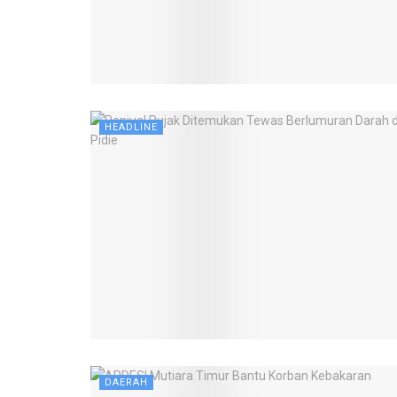
HEADLINE
DAERAH