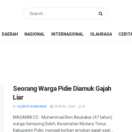
DAERAH
NASIONAL
INTERNASIONAL
OLAHRAGA
CERIT
r
Seorang Warga Pidie Diamuk Gajah
Liar
BY
ALFATH ASMUNDA
23 APRIL 2024
0
MASAKINI.CO - Muhammad Ben Abubakar (47 tahun)
warga Gampong Didoh, Kecamatan Mutiara Timur,
Kabupaten Pidie, menjadi korban amukan gajah saat ...