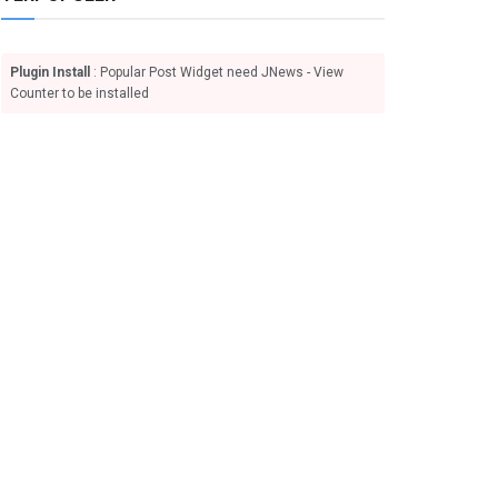
Plugin Install
: Popular Post Widget need JNews - View
Counter to be installed