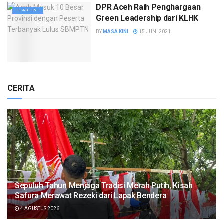
DPR Aceh Raih Penghargaan
HEADLINE
Green Leadership dari KLHK
BY
MASA KINI
15 JUNI 2021
CERITA
Sepuluh Tahun Menjaga Tradisi Merah Putih, Kisah
Safura Merawat Rezeki dari Lapak Bendera
4 AGUSTUS 2026