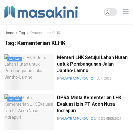
Home
Tag
Kementerian KLHK
Tag:
Kementerian KLHK
Menteri LHK Setujui Lahan Hutan
DAERAH
untuk Pembangunan Jalan
Jantho-Lamno
BY
ALFATH ASMUNDA
1 JUNI 2023
DPRA Minta Kementerian LHK
DAERAH
Evaluasi Izin PT Aceh Nusa
Indrapuri
BY
ALFATH ASMUNDA
24 DESEMBER 2021