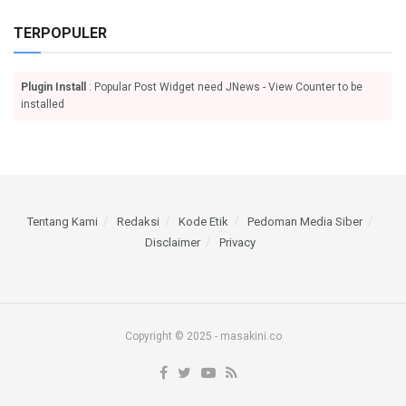
TERPOPULER
Plugin Install
: Popular Post Widget need JNews - View Counter to be
installed
Tentang Kami
Redaksi
Kode Etik
Pedoman Media Siber
Disclaimer
Privacy
Copyright © 2025 - masakini.co