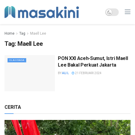
Home
Tag
Maell Lee
Tag:
Maell Lee
PON XXI Aceh-Sumut, Istri Maell
OLAHRAGA
Lee Bakal Perkuat Jakarta
BY
ALI L
21 FEBRUARI 2024
CERITA