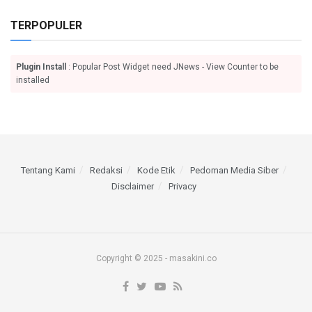
TERPOPULER
Plugin Install
: Popular Post Widget need JNews - View Counter to be
installed
Tentang Kami
Redaksi
Kode Etik
Pedoman Media Siber
Disclaimer
Privacy
Copyright © 2025 - masakini.co