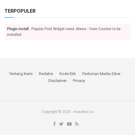
TERPOPULER
Plugin Install
: Popular Post Widget need JNews - View Counter to be
installed
Tentang Kami
Redaksi
Kode Etik
Pedoman Media Siber
Disclaimer
Privacy
Copyright © 2025 - masakini.co