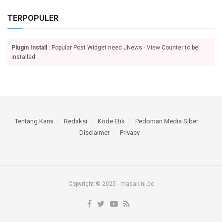
TERPOPULER
Plugin Install
: Popular Post Widget need JNews - View Counter to be
installed
Tentang Kami
Redaksi
Kode Etik
Pedoman Media Siber
Disclaimer
Privacy
Copyright © 2025 - masakini.co