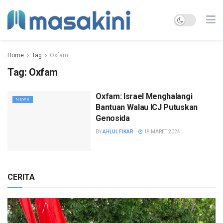
Home
Tag
Oxfam
Tag:
Oxfam
Oxfam: Israel Menghalangi
NEWS
Bantuan Walau ICJ Putuskan
Genosida
BY
AHLUL FIKAR
18 MARET 2024
CERITA