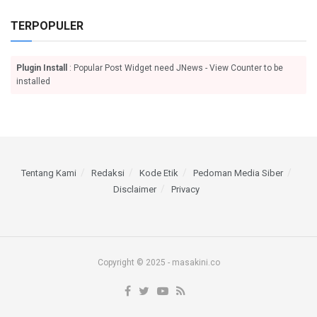
TERPOPULER
Plugin Install
: Popular Post Widget need JNews - View Counter to be
installed
Tentang Kami
Redaksi
Kode Etik
Pedoman Media Siber
Disclaimer
Privacy
Copyright © 2025 - masakini.co