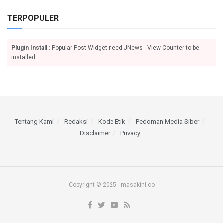
TERPOPULER
Plugin Install
: Popular Post Widget need JNews - View Counter to be
installed
Tentang Kami
Redaksi
Kode Etik
Pedoman Media Siber
Disclaimer
Privacy
Copyright © 2025 - masakini.co