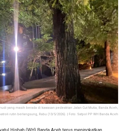
 yang masih berada di kawasan pedestrian Jalan Cut Mutia, Banda Aceh,
 patroli rutin berlangsung, Rabu (13/5/2026). | Foto: Satpol PP WH Banda Aceh
yatul Hisbah (WH) Banda Aceh terus meningkatkan