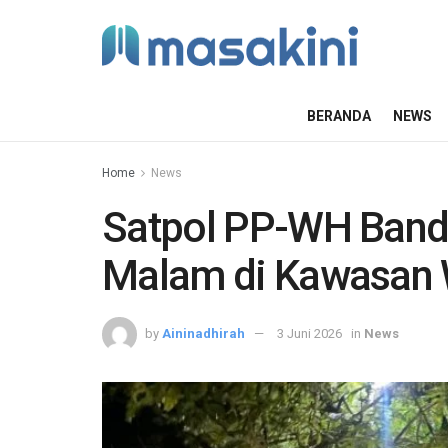
BERANDA
NEWS
Home
News
Satpol PP-WH Banda
Malam di Kawasan 
by
Aininadhirah
3 Juni 2026
in
News