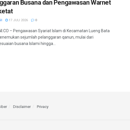
ggaran Busana dan Pengawasan Warnet
ketat
SI
17 JULI 2026
0
.CO – Pengawasan Syariat Islam di Kecamatan Lueng Bata
nemukan sejumlah pelanggaran qanun, mulai dari
esuaian busana Islami hingga...
iber
Disclaimer
Privacy