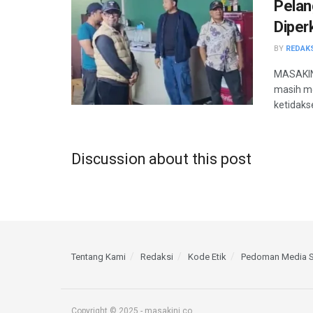
Pelan
Diper
BY
REDAK
MASAKINI
masih me
ketidaks
Discussion about this post
Tentang Kami
Redaksi
Kode Etik
Pedoman Media S
Copyright © 2025 - masakini.co