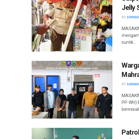
Jelly
BY
AININA
MASAKINI
mengaman
suntik...
Warga
Mahr
BY
AININA
MASAKINI
PP-WH) 
berinisial 
Patro