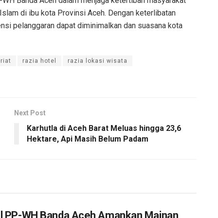
-WH Banda Aceh dalam menjaga ketertiban masyarakat
slam di ibu kota Provinsi Aceh. Dengan keterlibatan
ensi pelanggaran dapat diminimalkan dan suasana kota
riat
razia hotel
razia lokasi wisata
Next Post
Karhutla di Aceh Barat Meluas hingga 23,6
Hektare, Api Masih Belum Padam
l PP-WH Banda Aceh Amankan Mainan