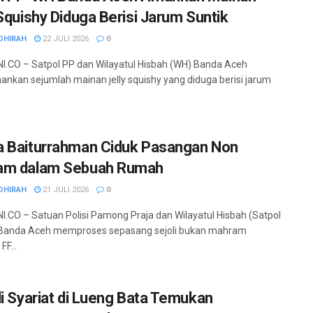
 Squishy Diduga Berisi Jarum Suntik
DHIRAH
22 JULI 2026
0
.CO – Satpol PP dan Wilayatul Hisbah (WH) Banda Aceh
kan sejumlah mainan jelly squishy yang diduga berisi jarum
 Baiturrahman Ciduk Pasangan Non
am dalam Sebuah Rumah
DHIRAH
21 JULI 2026
0
.CO – Satuan Polisi Pamong Praja dan Wilayatul Hisbah (Satpol
Banda Aceh memproses sepasang sejoli bukan mahram
FF...
li Syariat di Lueng Bata Temukan