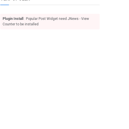
Plugin Install
: Popular Post Widget need JNews - View
Counter to be installed