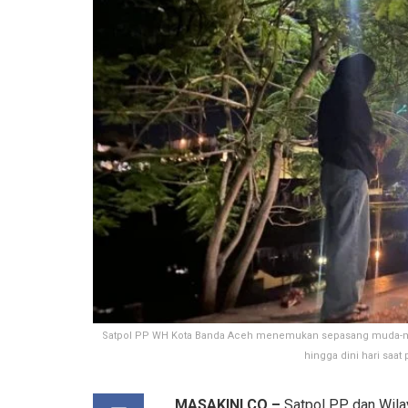
Satpol PP WH Kota Banda Aceh menemukan sepasang muda-mudi
hingga dini hari saat
MASAKINI.CO –
Satpol PP dan Wila