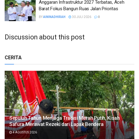
Anggaran Infrastruktur 2027 Terbatas, Aceh
Barat Fokus Bangun Ruas Jalan Prioritas
BY
AININADHIRAH
30 JULI 2026
0
Discussion about this post
CERITA
Sepuluh Tahun Menjaga Tradisi Merah Putih, Kisah
Safura Merawat Rezeki dari Lapak Bendera
4 AGUSTUS 2026