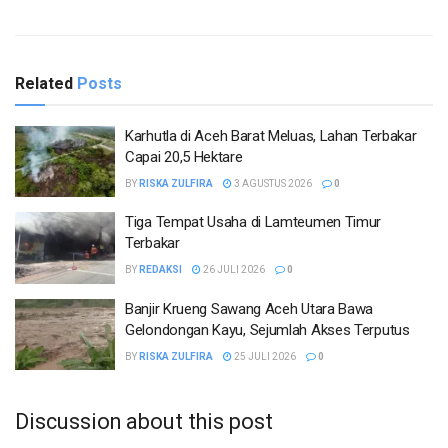
Related
Posts
Karhutla di Aceh Barat Meluas, Lahan Terbakar
Capai 20,5 Hektare
BY
RISKA ZULFIRA
3 AGUSTUS 2026
0
Tiga Tempat Usaha di Lamteumen Timur
Terbakar
BY
REDAKSI
26 JULI 2026
0
Banjir Krueng Sawang Aceh Utara Bawa
Gelondongan Kayu, Sejumlah Akses Terputus
BY
RISKA ZULFIRA
25 JULI 2026
0
Discussion about this post