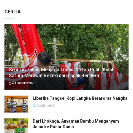
CERITA
Sepuluh Tahun Menjaga Tradisi Merah Putih, Kisah
Safura Merawat Rezeki dari Lapak Bendera
4 AGUSTUS 2026
Liberika Tangse, Kopi Langka Beraroma Nangka
20 JULI 2026
Dari Lhoknga, Anyaman Bambu Menganyam
Jalan ke Pasar Dunia