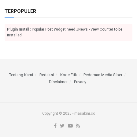
TERPOPULER
Plugin Install
: Popular Post Widget need JNews - View Counter to be
installed
Tentang Kami
Redaksi
Kode Etik
Pedoman Media Siber
Disclaimer
Privacy
Copyright © 2025 - masakini.co