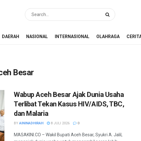
DAERAH
NASIONAL
INTERNASIONAL
OLAHRAGA
CERIT
ceh Besar
Wabup Aceh Besar Ajak Dunia Usaha
Terlibat Tekan Kasus HIV/AIDS, TBC,
dan Malaria
BY
AININADHIRAH
8 JULI 2026
0
MASAKINI.CO – Wakil Bupati Aceh Besar, Syukri A. Jalil,