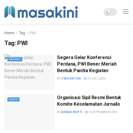
Home
Tag
PWI
Tag:
PWI
Segera Gelar Konferensi
DAERAH
Perdana, PWI Bener Meriah
Bentuk Panitia Kegiatan
BY
SYAH ANTONI
31 JULI 2025
Organisasi Sipil Resmi Bentuk
NEWS
Komite Keselamatan Jurnalis
BY
AHMAD MUFTI
16 SEPTEMBER 2024