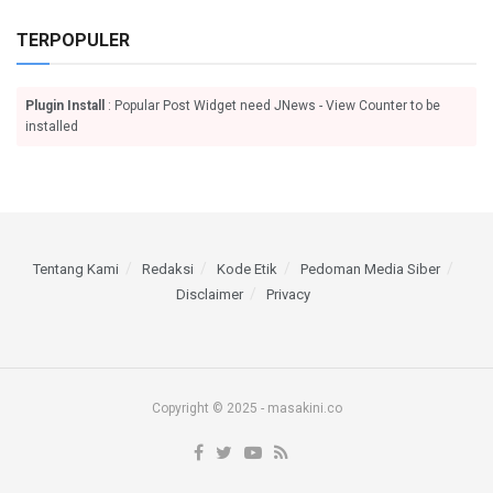
TERPOPULER
Plugin Install
: Popular Post Widget need JNews - View Counter to be
installed
Tentang Kami
Redaksi
Kode Etik
Pedoman Media Siber
Disclaimer
Privacy
Copyright © 2025 - masakini.co