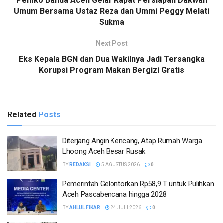
Pemko Banda Aceh Gelar Rapat Persiapan Dakwah
Umum Bersama Ustaz Reza dan Ummi Peggy Melati
Sukma
Next Post
Eks Kepala BGN dan Dua Wakilnya Jadi Tersangka
Korupsi Program Makan Bergizi Gratis
Related
Posts
Diterjang Angin Kencang, Atap Rumah Warga
Lhoong Aceh Besar Rusak
BY
REDAKSI
5 AGUSTUS 2026
0
Pemerintah Gelontorkan Rp58,9 T untuk Pulihkan
Aceh Pascabencana hingga 2028
BY
AHLUL FIKAR
24 JULI 2026
0