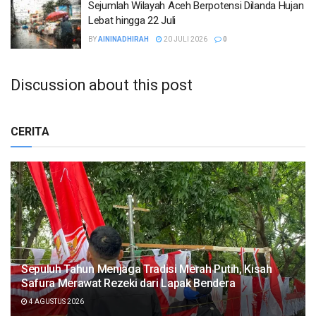
Sejumlah Wilayah Aceh Berpotensi Dilanda Hujan
Lebat hingga 22 Juli
BY
AININADHIRAH
20 JULI 2026
0
Discussion about this post
CERITA
Sepuluh Tahun Menjaga Tradisi Merah Putih, Kisah
Safura Merawat Rezeki dari Lapak Bendera
4 AGUSTUS 2026